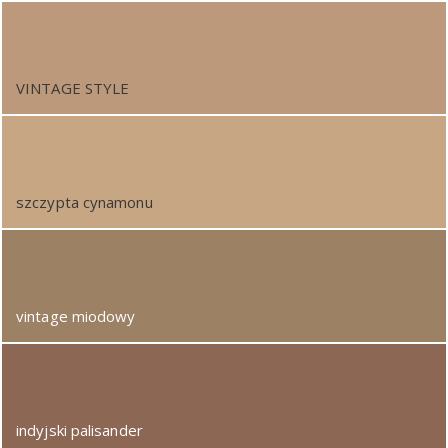
VINTAGE STYLE
szczypta cynamonu
vintage miodowy
indyjski palisander