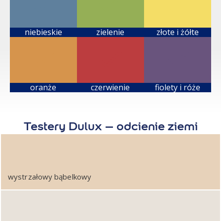
niebieskie
zielenie
złote i żółte
oranże
czerwienie
fiolety i róże
Testery Dulux – odcienie ziemi
wystrzałowy bąbelkowy