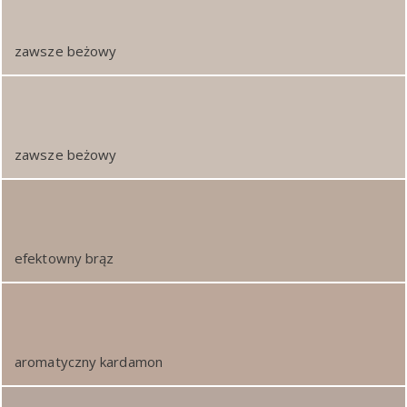
zawsze beżowy
zawsze beżowy
efektowny brąz
aromatyczny kardamon