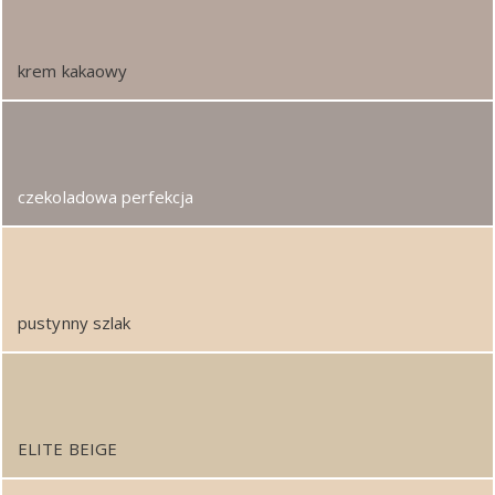
krem kakaowy
czekoladowa perfekcja
pustynny szlak
ELITE BEIGE