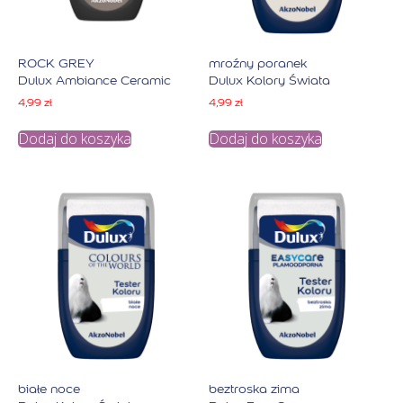
ROCK GREY
mroźny poranek
Dulux Ambiance Ceramic
Dulux Kolory Świata
4,99
zł
4,99
zł
Dodaj do koszyka
Dodaj do koszyka
białe noce
beztroska zima