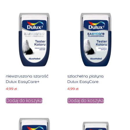
niewzruszona szarość
szlachetna platyna
Dulux EasyCare+
Dulux EasyCare
4,99
zł
4,99
zł
Dodaj do koszyka
Dodaj do koszyka