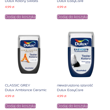
Dulux Kolory Świata
Dulux EasyCare
4,99
zł
4,99
zł
Dodaj do koszyka
Dodaj do koszyka
CLASSIC GREY
niewzruszona szarość
Dulux Ambiance Ceramic
Dulux EasyCare
4,99
zł
4,99
zł
Dodaj do koszyka
Dodaj do koszyka