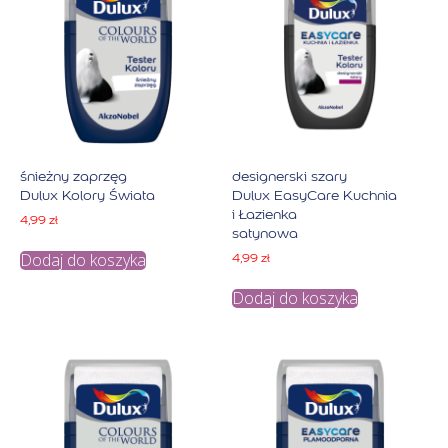
śnieżny zaprzęg
designerski szary
Dulux Kolory Świata
Dulux EasyCare Kuchnia
i Łazienka
4,99
zł
satynowa
Dodaj do koszyka
4,99
zł
Dodaj do koszyka