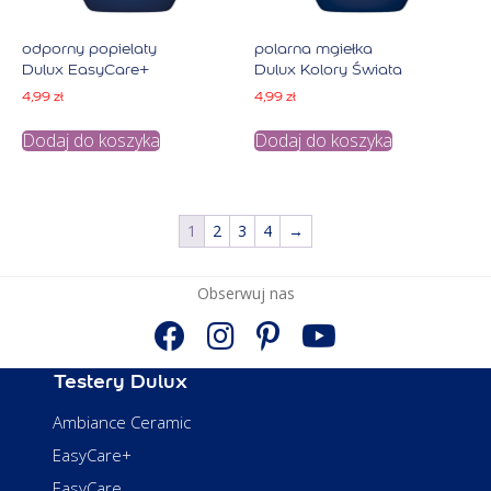
odporny popielaty
polarna mgiełka
Dulux EasyCare+
Dulux Kolory Świata
4,99
zł
4,99
zł
Dodaj do koszyka
Dodaj do koszyka
1
2
3
4
→
Obserwuj nas
Testery Dulux
Ambiance Ceramic
EasyCare+
EasyCare