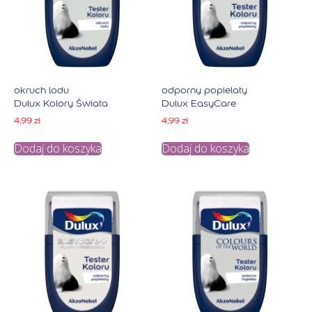
okruch lodu
odporny popielaty
Dulux Kolory Świata
Dulux EasyCare
4,99
zł
4,99
zł
Dodaj do koszyka
Dodaj do koszyka