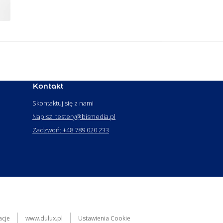
Kontakt
Skontaktuj się z nami
Napisz: testery@bismedia.pl
Zadzwoń: +48 789 020 233
acje
www.dulux.pl
Ustawienia Cookie