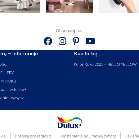
Obserwuj nas
ery – informacje
Kup farbę
ŚCI
Kolor Roku 2025 – HELLO YELLOW
ELLERY
RY ROKU
ywać testerów?
nie i wysyłka
okie
Polityka prywatności
Odstąpienie od umowy, zwroty
Reklam