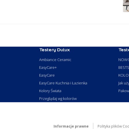
Testery Dulux
Test
Ambiance Ceramic
NOWO
EasyCare+
BESTS
EasyCare
KOLO
EasyCare Kuchnia i Łazienka
Jak uż
Kolory Świata
Pakowa
Przeglądaj wg kolorów
Informacje prawne
Polityka plików Co