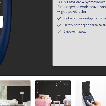
Dulux EasyCare – hydrofobowa f
farba odpycha wodę oraz płynne
w głąb powierzchni.
Hydrofobowa – odpycha płynne
10 razy bardziej odporna na s
Głęboko matowa