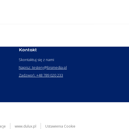
Kontakt
Skontaktuj się z nami
Napisz: testery@bismedia.pl
Zadzwoń: +48 789 020 233
acje
www.dulux.pl
Ustawienia Cookie