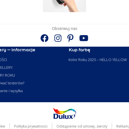
Obserwuj nas
ery – informacje
Kup farbę
ŚCI
Kolor Roku 2025 – HELLO YELLOW
ELLERY
RY ROKU
ywać testerów?
nie i wysyłka
okie
Polityka prywatności
Odstąpienie od umowy, zwroty
Reklam