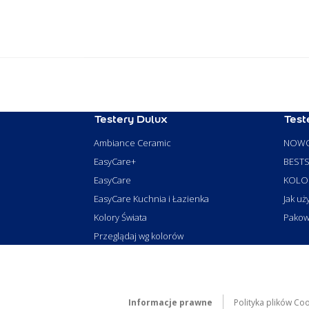
Testery Dulux
Test
Ambiance Ceramic
NOWO
EasyCare+
BESTS
EasyCare
KOLO
EasyCare Kuchnia i Łazienka
Jak uż
Kolory Świata
Pakowa
Przeglądaj wg kolorów
Informacje prawne
Polityka plików Co