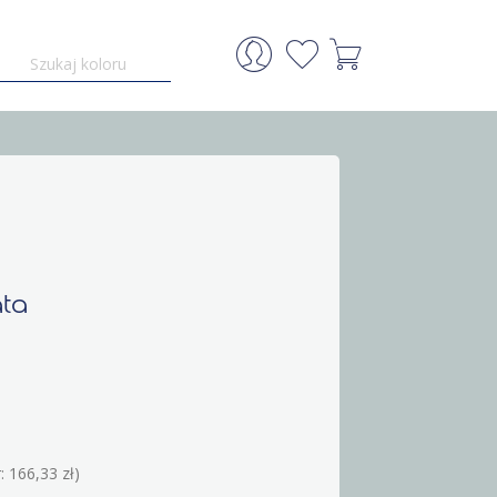
ata
: 166,33 zł)