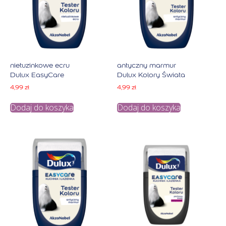
nietuzinkowe ecru
antyczny marmur
Dulux EasyCare
Dulux Kolory Świata
4,99
zł
4,99
zł
Dodaj do koszyka
Dodaj do koszyka