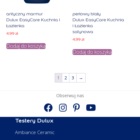
antyczny marmur
perłowy biały
Dulux EasyCare Kuchnia i
Dulux EasyCare Kuchnia
Łazienka
i Łazienka
satynowa
4,99
zł
4,99
zł
Dodaj do koszyka
Dodaj do koszyka
1
2
3
→
Obserwuj nas
Testery Dulux
Ambiance Ceramic