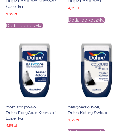
Dulux EasyCare Kuchnia i
Dulux EasyCare+
Łazienka
4,99
zł
4,99
zł
Dodaj do koszyka
Dodaj do koszyka
biała satynowa
designerski biały
Dulux EasyCare Kuchnia i
Dulux Kolory Świata
Łazienka
4,99
zł
4,99
zł