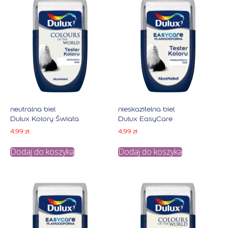
neutralna biel
nieskazitelna biel
Dulux Kolory Świata
Dulux EasyCare
4,99
zł
4,99
zł
Dodaj do koszyka
Dodaj do koszyka