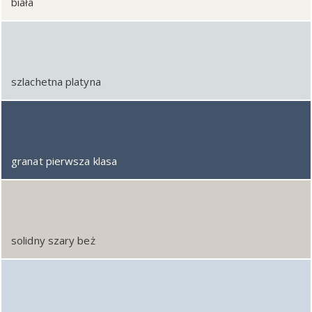
biała
szlachetna platyna
granat pierwsza klasa
solidny szary beż