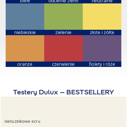
biele
odcienie ziemi
neutralne
niebieskie
zielenie
złote i żółte
oranże
czerwienie
fiolety i róże
Testery Dulux – BESTSELLERY
nietuzinkowe ecru