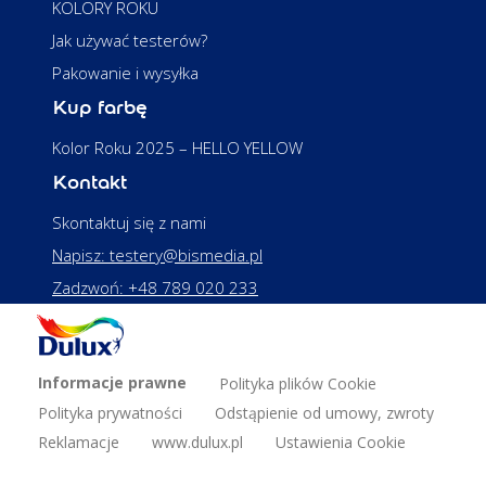
KOLORY ROKU
Jak używać testerów?
Pakowanie i wysyłka
Kup farbę
Kolor Roku 2025 – HELLO YELLOW
Kontakt
Skontaktuj się z nami
Napisz: testery@bismedia.pl
Zadzwoń: +48 789 020 233
Informacje prawne
Polityka plików Cookie
Polityka prywatności
Odstąpienie od umowy, zwroty
Reklamacje
www.dulux.pl
Ustawienia Cookie