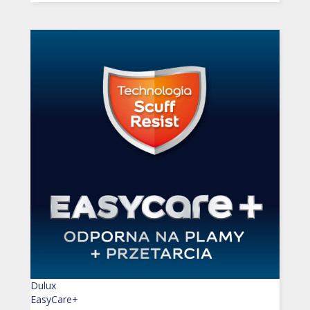
Dulux
EasyCare+