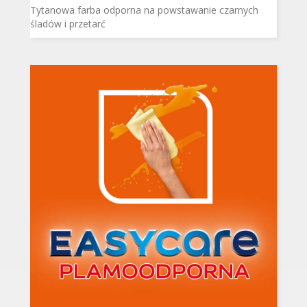
Tytanowa farba odporna na powstawanie czarnych
śladów i przetarć