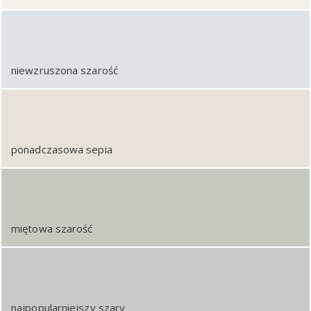
niewzruszona szarość
ponadczasowa sepia
miętowa szarość
najpopularniejszy szary