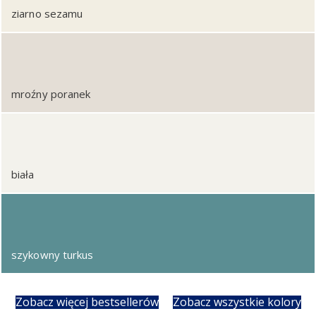
ziarno sezamu
mroźny poranek
biała
szykowny turkus
Zobacz więcej bestsellerów
Zobacz wszystkie kolory